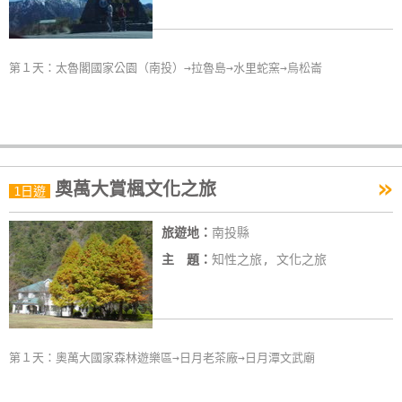
第１天：太魯閣國家公園（南投）→拉魯島→水里蛇窯→烏松崙
»
奧萬大賞楓文化之旅
1日遊
旅遊地：
南投縣
主 題：
知性之旅, 文化之旅
第１天：奧萬大國家森林遊樂區→日月老茶廠→日月潭文武廟