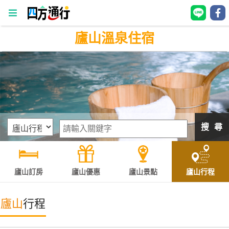
廬山溫泉住宿
四
方
通
行
訂
房
搜 尋
台
灣
訂
廬山訂房
廬山優惠
廬山景點
廬山行程
房
廬山
行程
直接跟飯店訂房
HOT