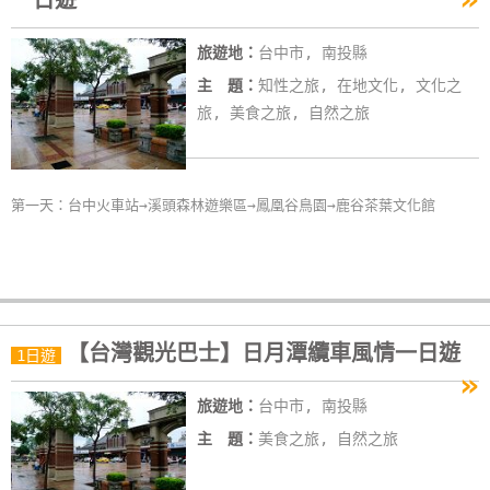
一日遊
線
上
旅遊地：
台中市, 南投縣
客
主 題：
知性之旅, 在地文化, 文化之
服
旅, 美食之旅, 自然之旅
紅
利
第一天：台中火車站→溪頭森林遊樂區→鳳凰谷鳥園→鹿谷茶葉文化館
查
詢
訂
【台灣觀光巴士】日月潭纜車風情一日遊
1日遊
房
»
Q&A
旅遊地：
台中市, 南投縣
主 題：
美食之旅, 自然之旅
國
旅