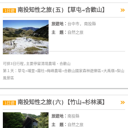
»
南投知性之旅(五)【草屯→合歡山】
1日遊
旅遊地：
台中市, 南投縣
主 題：
自然之旅
可排3日行程,主要停留清境農場、合歡山
第１天：草屯→埔里→霧社→梅峰農場→合歡山國家森林遊樂區→大禹嶺→梨山
風景區
»
南投知性之旅(六)【竹山→杉林溪】
1日遊
旅遊地：
南投縣
主 題：
自然之旅