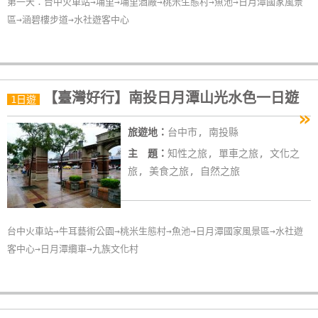
第一天：台中火車站→埔里→埔里酒廠→桃米生態村→魚池→日月潭國家風景
區→涵碧樓步道→水社遊客中心
【臺灣好行】南投日月潭山光水色一日遊
1日遊
»
旅遊地：
台中市, 南投縣
主 題：
知性之旅, 單車之旅, 文化之
旅, 美食之旅, 自然之旅
台中火車站→牛耳藝術公園→桃米生態村→魚池→日月潭國家風景區→水社遊
客中心→日月潭纜車→九族文化村