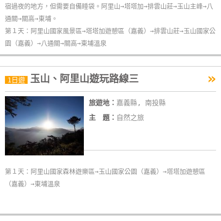
宿過夜的地方，但需要自備睡袋。阿里山→塔塔加→排雲山莊→玉山主峰→八
作
通關→關高→東埔。
第１天：阿里山國家風景區→塔塔加遊憩區（嘉義）→排雲山莊→玉山國家公
廠
園（嘉義）→八通關→關高→東埔溫泉
商
合
»
玉山、阿里山遊玩路線三
作
1日遊
旅遊地：
嘉義縣, 南投縣
旅
主 題：
自然之旅
伴
計
劃
第１天：阿里山國家森林遊樂區→玉山國家公園（嘉義）→塔塔加遊憩區
商
（嘉義）→東埔溫泉
品
宣
傳