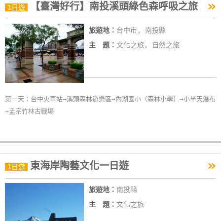
»
【臺灣好行】南投溪頭綠色森呼吸之旅
1日遊
旅遊地：
台中市, 南投縣
主 題：
文化之旅, 自然之旅
第一天：台中火車站→溪頭森林遊樂區→內湖國小（森林小學）→小半天瀑布
→孟宗竹林古戰場
»
東海岸陶藝文化一日遊
1日遊
旅遊地：
南投縣
主 題：
文化之旅