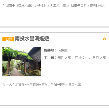
內湖國小（森林小學）＞妖怪村＞大黑松小倆口-埔里元首館＞寶島時代村
»
南投水里消遙遊
1日遊
旅遊地：
南投縣
主 題：
知性之旅, 在地文化, 自然之旅
第一天：水雲橋→水里蛇窯→車埕火車站→車埕木業展示館