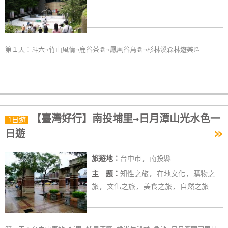
第１天：斗六→竹山風情→鹿谷茶園→鳳凰谷鳥園→杉林溪森林遊樂區
【臺灣好行】南投埔里→日月潭山光水色一
1日遊
»
日遊
旅遊地：
台中市, 南投縣
主 題：
知性之旅, 在地文化, 購物之
旅, 文化之旅, 美食之旅, 自然之旅