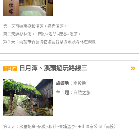
玩
樂
地
第一天可遊南投和溪頭，投宿溪頭。
圖
第二天遊杉林溪。 南投→名間→鹿谷→溪頭。
第１天：南投市竹藝博物館鹿谷茶園溪頭森林遊樂區
顧
客
服
»
務
日月潭、溪頭遊玩路線三
1日遊
旅遊地：
南投縣
顧
主 題：
自然之旅
客
滿
意
度
第１天：水里蛇窯→信義→和社→東埔溫泉→玉山國家公園（南投）
訂