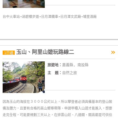
卡
訂
台中火車站→涵碧樓步道→日月潭纜車→日月潭文武廟→埔里酒廠
房
請
款
收
»
玉山、阿里山遊玩路線二
1日遊
據
旅遊地：
嘉義縣, 南投縣
合
主 題：
自然之旅
作
提
案
因為玉山的海拔在３０００公尺以上，所以攀登者必須具備基本的登山裝
飯
備及體力，且要有合格的高山嚮導帶隊、申請甲種入山證才能進入，想要
店
走完全程，可能要規劃三天以上，在排雲山莊、八通關、關高都是可供住
合