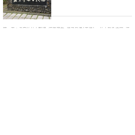
第一天：孟宗竹林古戰場→德興瀑布→梯子吊橋(天梯) →竹山形象商圈→連
興宮
»
名間松柏嶺茶香之旅
1日遊
旅遊地：
南投縣
主 題：
文化之旅, 自然之旅
第一天：松柏嶺受天宮→松柏嶺遊客中心→松柏嶺森林公園→松柏嶺茶香步道
→猴探井遊憩區