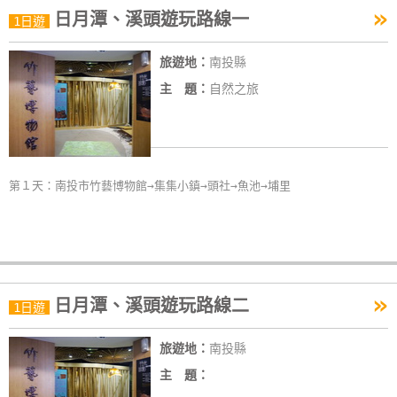
»
日月潭、溪頭遊玩路線一
特
1日遊
色
旅遊地：
南投縣
民
宿
主 題：
自然之旅
全
球
第１天：南投市竹藝博物館→集集小鎮→頭社→魚池→埔里
租
車
網
紅
»
日月潭、溪頭遊玩路線二
1日遊
帶
你
旅遊地：
南投縣
玩
主 題：