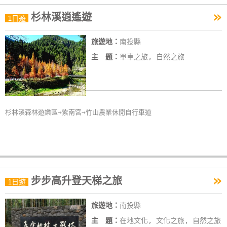
»
杉林溪逍遙遊
1日遊
旅遊地：
南投縣
主 題：
單車之旅, 自然之旅
杉林溪森林遊樂區→紫南宮→竹山農業休閒自行車道
»
步步高升登天梯之旅
1日遊
旅遊地：
南投縣
主 題：
在地文化, 文化之旅, 自然之旅