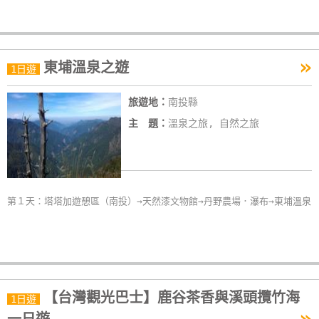
單
管
理
»
東埔溫泉之遊
1日遊
會
旅遊地：
南投縣
員
主 題：
溫泉之旅, 自然之旅
帳
戶
客
第１天：塔塔加遊憩區（南投）→天然漆文物館→丹野農場．瀑布→東埔溫泉
服
聯
絡
單
【台灣觀光巴士】鹿谷茶香與溪頭攬竹海
1日遊
»
Line