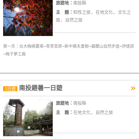
旅遊地：
南投縣
主 題：
知性之旅, 在地文化, 文化之
旅, 自然之旅
第一天：台大梅峰農場→青青草原→新中橫夫妻樹→貓蘭山自然步道→伊達邵
→梅子夢工廠
»
南投避暑一日遊
1日遊
旅遊地：
南投縣
主 題：
在地文化, 自然之旅