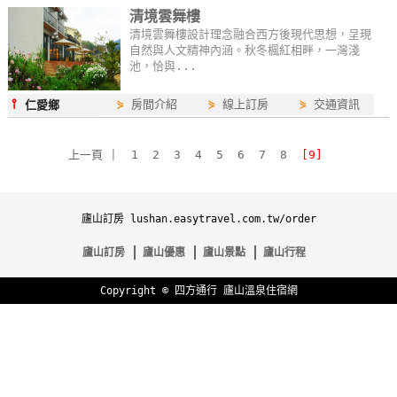
清境雲舞樓
特
清境雲舞樓設計理念融合西方後現代思想，呈現
色
自然與人文精神內涵。秋冬楓紅相畔，一灣淺
民
池，恰與...
宿
⫯
⋟
房間介紹
⋟
線上訂房
⋟
交通資訊
仁愛鄉
全
上一頁
|
1
2
3
4
5
6
7
8
[9]
球
租
車
廬山訂房 lushan.easytravel.com.tw/order
廬山訂房
廬山優惠
廬山景點
廬山行程
網
紅
Copyright ©
四方通行
廬山溫泉住宿網
帶
你
玩