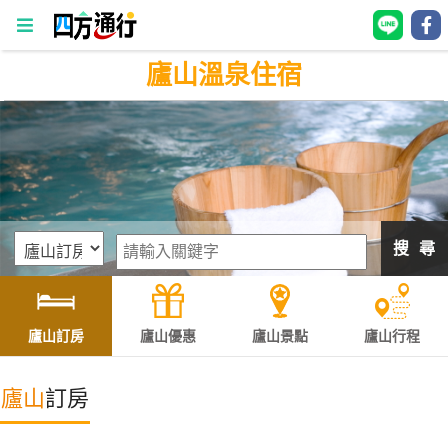
廬山溫泉住宿
四
方
通
行
訂
房
搜 尋
台
灣
訂
廬山訂房
廬山優惠
廬山景點
廬山行程
房
廬山
訂房
直接跟飯店訂房
HOT