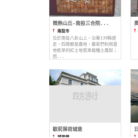
微熱山丘-南投三合院...
⫯
南投市
位於南投八卦山上，沿著139縣道
走，四周都是農地，農家們利用當
地乾旱的紅土地質來栽種土鳳梨；
而...
歐莉葉荷城堡
⫯
埔里鎮